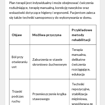
Plan terapii jest indywidualny i może obejmować ćwiczenia
rozluźniające, terapię manualną, korekcję nawyków oraz
wskazówki dotyczące higieny i ergonomii. Pacjentom zaleca
się także techniki samopomocy do wykonywania w domu.
Przykładowe
Objaw
Możliwa przyczyna
metody
rehabilitacji
Terapia
manualna,
Ból przy
Zaburzenia w stawie
delikatne
otwieraniu
skroniowo‑żuchwowym
ćwiczenia
ust
rozciągające,
edukacja
Techniki
repozycyjne,
Trzaski
Przemieszczenie krążka
stabilizacja
podczas
stawowego
mięśniowa,
ruchu
współpraca ze